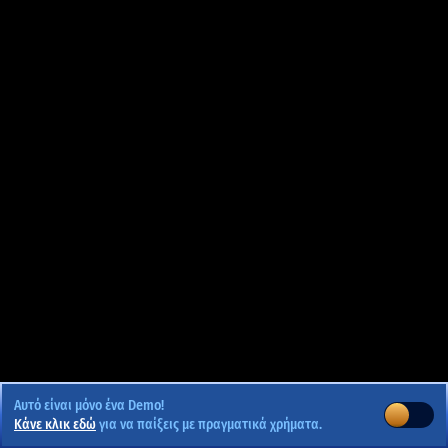
Αυτό είναι μόνο ένα Demo!
Κάνε κλικ εδώ
για να παίξεις με πραγματικά χρήματα.