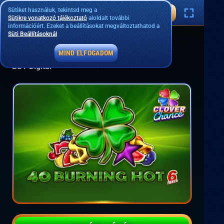
Sütiket használuk, tekintsd meg a
Sütikre vonatkozó tájékoztató
aloldalt további
információért. Ezeket a beállításokat megváltoztathatod a
Süti Beállításoknál
40 Burning Hot 6 reels
MIND ELFOGADOM
EGT Digital