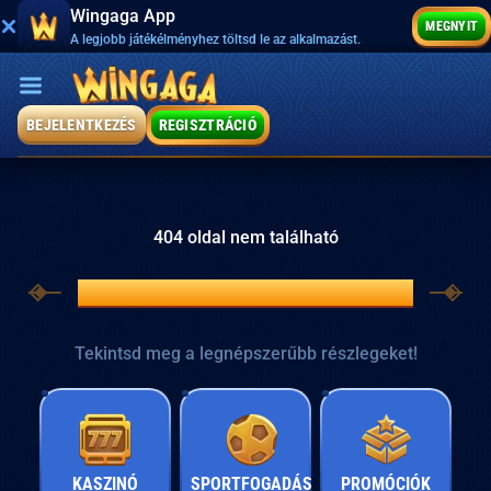
Wingaga App
MEGNYIT
A legjobb játékélményhez töltsd le az alkalmazást.
BEJELENTKEZÉS
REGISZTRÁCIÓ
404 oldal nem található
HOPPÁ! AZ OLDAL NEM TALÁLHATÓ
Tekintsd meg a legnépszerűbb részlegeket!
KASZINÓ
SPORTFOGADÁS
PROMÓCIÓK