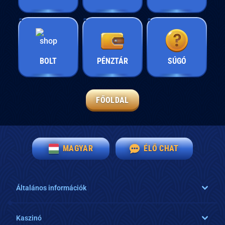
BOLT
PÉNZTÁR
SÚGÓ
FŐOLDAL
MAGYAR
ÉLŐ CHAT
Általános információk
Kaszinó