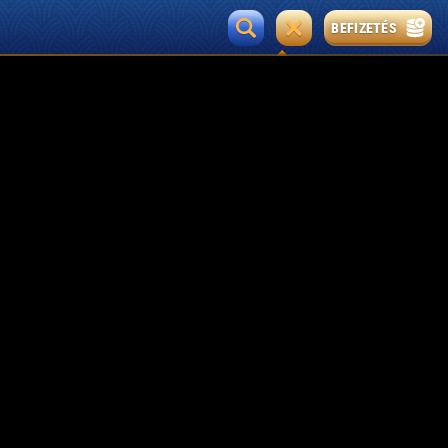
BEFIZETÉS