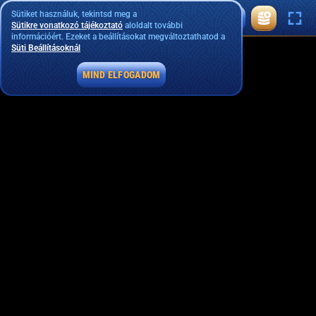
Sütiket használuk, tekintsd meg a
Sütikre vonatkozó tájékoztató
aloldalt további
információért. Ezeket a beállításokat megváltoztathatod a
Süti Beállításoknál
MIND ELFOGADOM