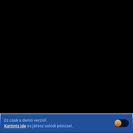
Ez csak a demó verzió!
Kattints ide
és játssz valódi pénzzel.