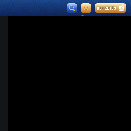
BEFIZETÉS