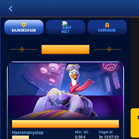
KIHÍVÁSOK
BAJNOKSÁGOK
BOLT
BAJNOKSÁGOK
JUICY CHAMPIONS RACE
Nyereményalap
Min. tét:
Véget ér:
0,50 €
3n 12:07:23
10 000 €