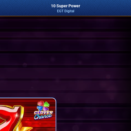
10 Super Power
EGT Digital