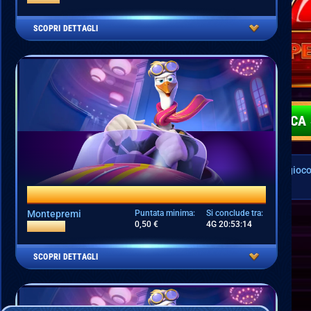
CASINÒ
SCOPRI DETTAGLI
GIOCA 
Purtroppo questo gioco
modalità demo.
ENJOY HOT TOURNAMENT
Montepremi
Puntata minima:
Si conclude tra:
0,50 €
4G 20:53:14
10.000 €
CASINÒ
SCOPRI DETTAGLI