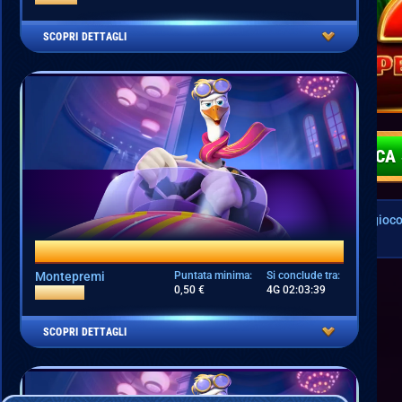
CASINÒ
SCOPRI DETTAGLI
GIOCA 
Purtroppo questo gioco
modalità demo.
ENJOY HOT TOURNAMENT
Montepremi
Puntata minima:
Si conclude tra:
0,50 €
4G 02:03:39
10.000 €
CASINÒ
SCOPRI DETTAGLI