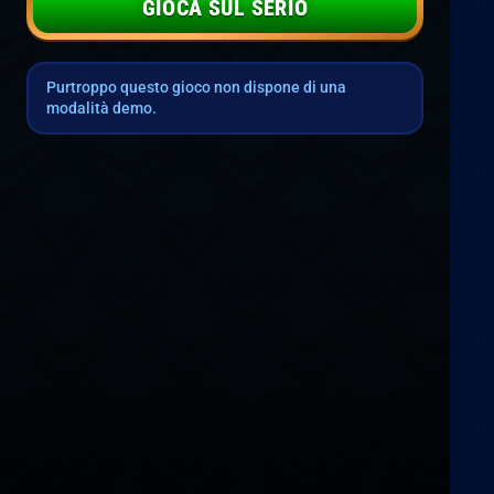
GIOCA SUL SERIO
Purtroppo questo gioco non dispone di una
modalità demo.