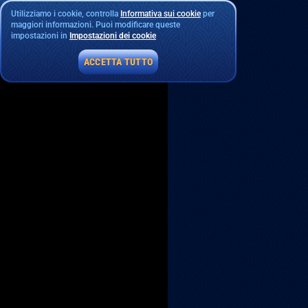
Utilizziamo i cookie, controlla
Informativa sui cookie
per
maggiori informazioni. Puoi modificare queste
impostazioni in
Impostazioni dei cookie
ACCETTA TUTTO