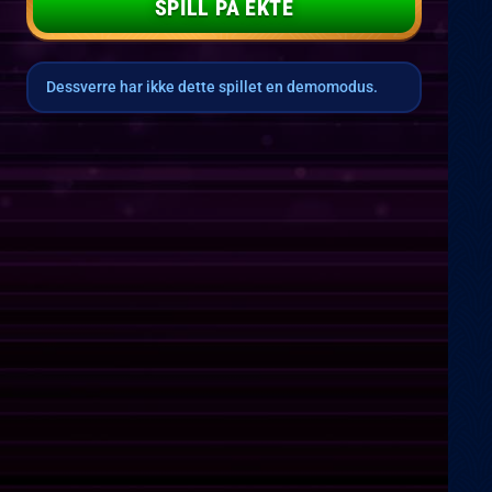
SPILL PÅ EKTE
Dessverre har ikke dette spillet en demomodus.