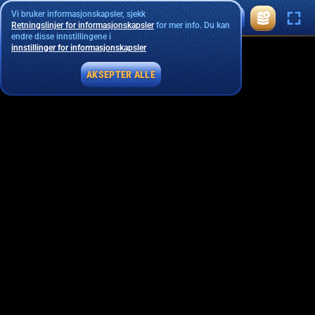
Vi bruker informasjonskapsler, sjekk
Retningslinjer for informasjonskapsler
for mer info. Du kan
endre disse innstillingene i
innstillinger for informasjonskapsler
AKSEPTER ALLE