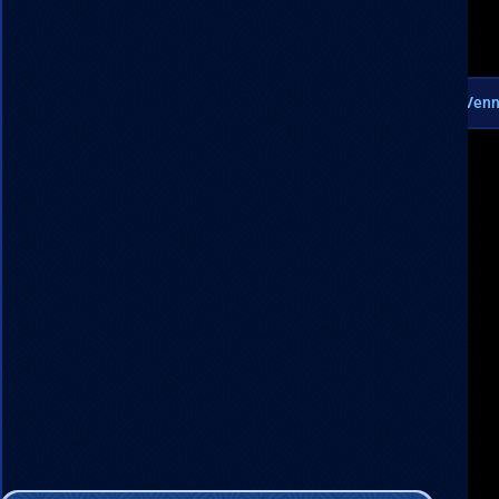
Noe gikk galt. Vennl