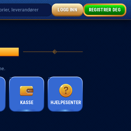
gorier, leverandører
LOGG INN
REGISTRER DEG
 SIDEN
ne.
KASSE
HJELPESENTER