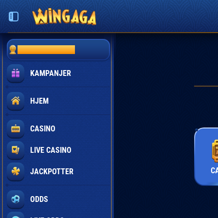
WORLD CUP FIESTA
KAMPANJER
HJEM
CASINO
LIVE CASINO
C
JACKPOTTER
ODDS