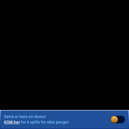
Dette er bare en demo!
Klikk her
for å spille for ekte penger.