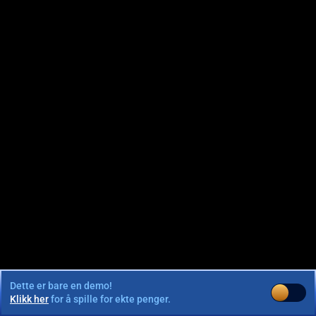
Dette er bare en demo!
Klikk her
for å spille for ekte penger.