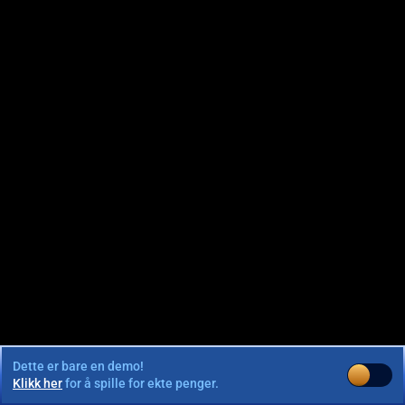
Dette er bare en demo!
Klikk her
for å spille for ekte penger.