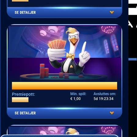
CASINO
SE DETALJER
ONAIR GOLD SALOON RACE
Premiepott:
Min. spill:
Avsluttes om:
€ 1,00
5d 19:23:34
€ 10 000
CASINO
SE DETALJER