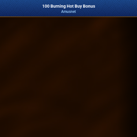
100 Burning Hot Buy Bonus
Amusnet