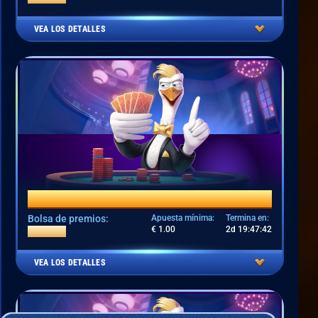
CASINO
VEA LOS DETALLES
ONAIR GOLD SALOON RACE
Bolsa de premios:
Apuesta mínima:
Termina en:
€ 1.00
2d 19:47:42
€ 10,000
CASINO
VEA LOS DETALLES