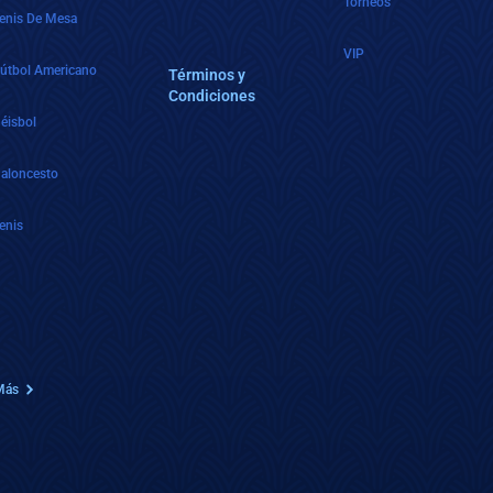
Torneos
enis De Mesa
VIP
útbol Americano
Términos y
Condiciones
éisbol
aloncesto
enis
Más