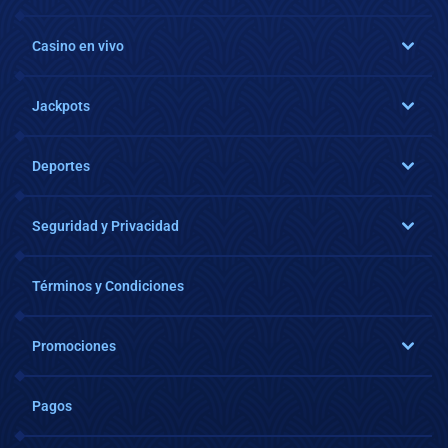
Casino en vivo
Jackpots
Deportes
Seguridad y Privacidad
Términos y Condiciones
Promociones
Pagos