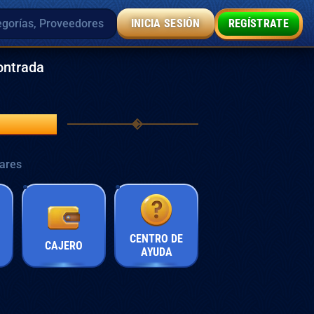
egorías, Proveedores
INICIA SESIÓN
REGÍSTRATE
contrada
 PÁGINA
ares
CENTRO DE
CAJERO
AYUDA