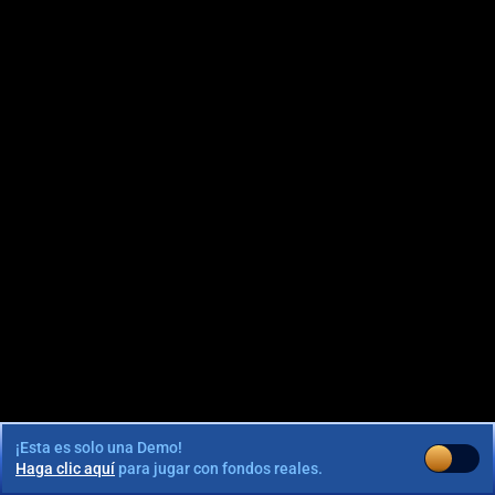
¡Esta es solo una Demo!
Haga clic aquí
para jugar con fondos reales.