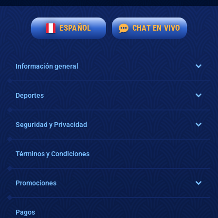
ESPAÑOL
CHAT EN VIVO
Información general
Deportes
Seguridad y Privacidad
Términos y Condiciones
Promociones
Pagos