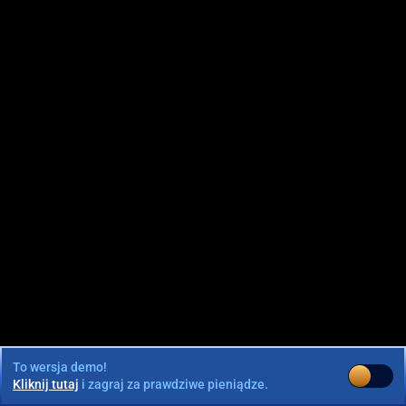
To wersja demo!
Kliknij tutaj
i zagraj za prawdziwe pieniądze.