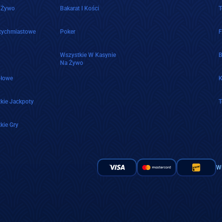
 Żywo
Bakarat I Kości
T
tychmiastowe
Poker
F
Wszystkie W Kasynie
B
Na Żywo
ołowe
K
kie Jackpoty
T
kie Gry
Wi