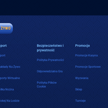
 ŻYWO
port
Bezpieczeństwo i
Promocje
prywatność
port
Promocje Kasyna
Polityka Prywatności
akłady Na Żywo
Promocje Sportowe
Odpowiedzialna Gra
porty Wirtualne
Wyzwania
Polityka Plików
Cookie
iłka Nożna
Sklep
okej Na Lodzie
Turnieje