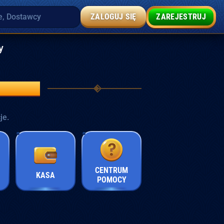
e, Dostawcy
ZALOGUJ SIĘ
ZAREJESTRUJ
y
 STRONY
je.
CENTRUM
KASA
POMOCY