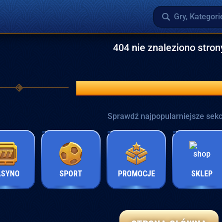
Gry, Kategori
404 nie znaleziono stron
UPS! NIE ZNALEŹLIŚMY TEJ
Sprawdź najpopularniejsze sekc
ASYNO
SPORT
PROMOCJE
SKLEP