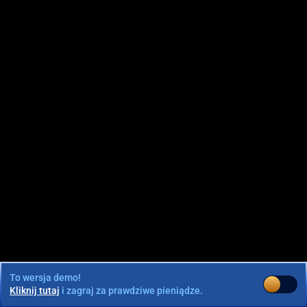
To wersja demo!
Kliknij tutaj
i zagraj za prawdziwe pieniądze.