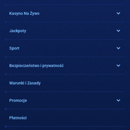
Kasyno Na Żywo
Jackpoty
Sport
Bezpieczeństwo i prywatność
Warunki i Zasady
Promocje
Płatności