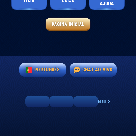
LOJA
CAIXA
AJUDA
PAGINA INICIAL
PORTUGUÊS
CHAT AO VIVO
Mais