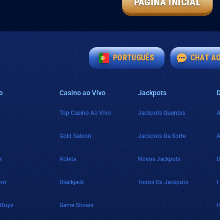
PAGINA INICIAL
PORTUGUÊS
CHAT AO
o
Casino ao Vivo
Jackpots
Top Casino Ao Vivo
Jackpots Quentes
A
Gold Saloon
Jackpots Da Sorte
A
r
Roleta
Novos Jackpots
D
ivo
Blackjack
Todos Os Jackpots
F
 Buys
Game Shows
H