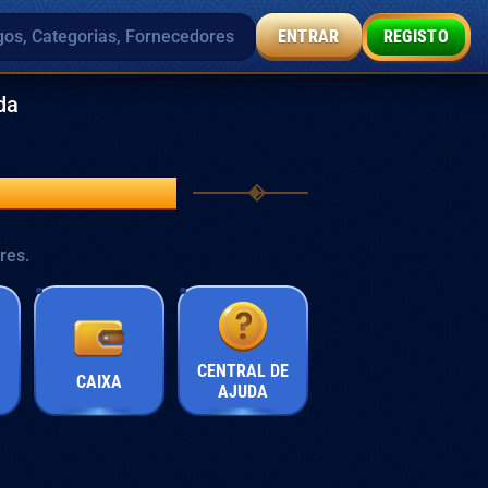
os, Categorias, Fornecedores
ENTRAR
REGISTO
da
R ESSA PÁGINA
res.
CENTRAL DE
CAIXA
AJUDA