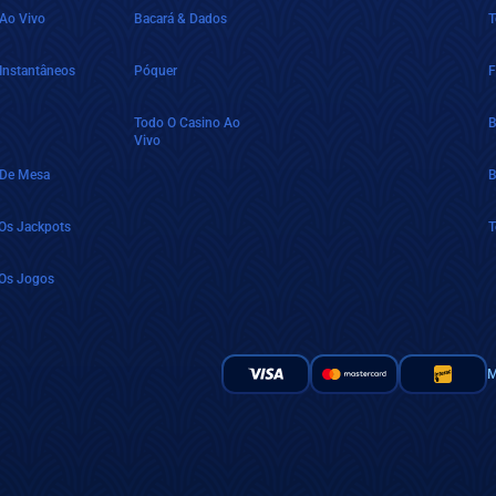
Ao Vivo
Bacará & Dados
T
Instantâneos
Póquer
F
Todo O Casino Ao
B
Vivo
 De Mesa
B
Os Jackpots
T
Os Jogos
M