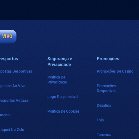
 VIVO
Desportos
Segurança e
Promoções
Privacidade
postas Desportivas
Promoções De Casino
Política De
Privacidade
postas Ao Vivo
Promoções
Desportivas
Jogo Responsável
esportos Virtuais
Desafios
Política De Cookies
utebol
Loja
óquei No Gelo
Torneios