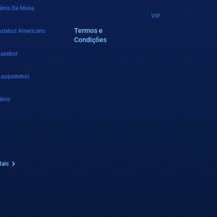
énis De Mesa
VIP
Termos e
utebol Americano
Condições
asebol
asquetebol
énis
ais