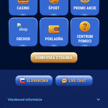
CASINO
ŠPORT
PROMO AKCIE
CENTRUM
OBCHOD
POKLADŇA
POMOCI
DOMOVSKÁ STRÁNKA
SLOVENČINA
LIVE CHAT
Všeobecné informácie