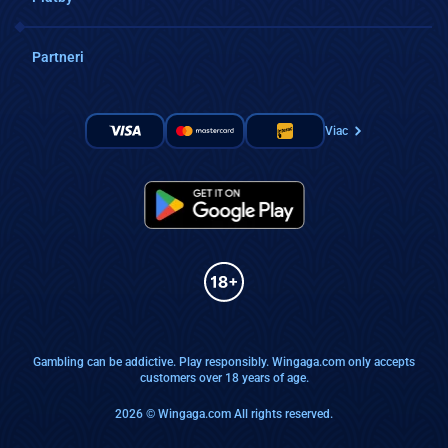
Partneri
Viac
Gambling can be addictive. Play responsibly. Wingaga.com only accepts
customers over 18 years of age.
2026 © Wingaga.com All rights reserved.