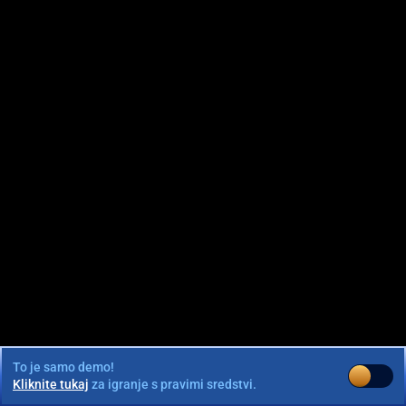
To je samo demo!
Kliknite tukaj
za igranje s pravimi sredstvi.