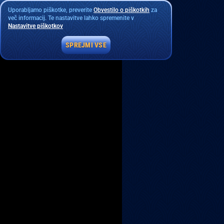
Uporabljamo piškotke, preverite
Obvestilo o piškotkih
za
več informacij. Te nastavitve lahko spremenite v
Nastavitve piškotkov
SPREJMI VSE