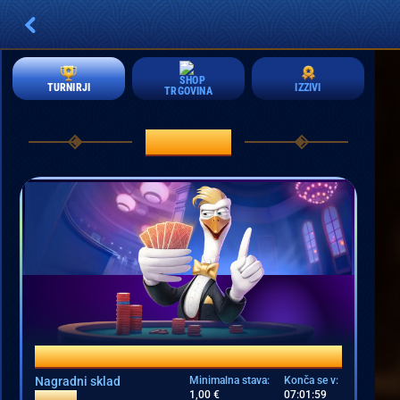
IZZIVI
TURNIRJI
TRGOVINA
TURNIRJI
PRAGMATIC LIVE PRESTIGE CUP
Nagradni sklad
Minimalna stava:
Konča se v:
1,00 €
07:01:59
5.000 €