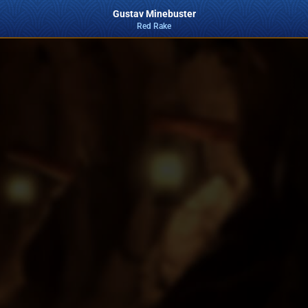
Gustav Minebuster
Red Rake