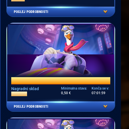
IGRALNICA
POGLEJ PODROBNOSTI
ENJOY HOT TOURNAMENT
Nagradni sklad
Minimalna stava:
Konča se v:
0,50 €
07:01:59
10.000 €
IGRALNICA
POGLEJ PODROBNOSTI