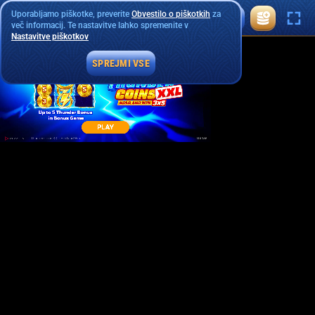
Uporabljamo piškotke, preverite
Obvestilo o piškotkih
za
več informacij. Te nastavitve lahko spremenite v
Nastavitve piškotkov
SPREJMI VSE