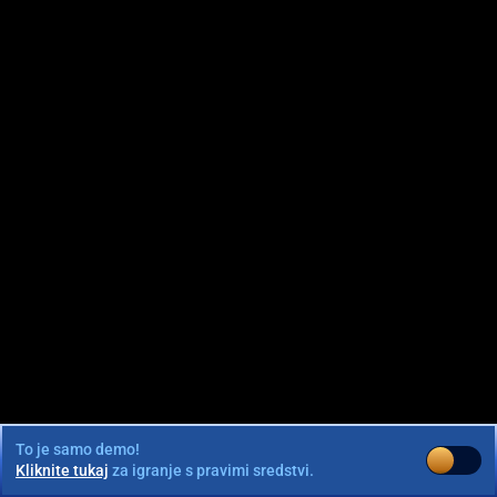
To je samo demo!
Kliknite tukaj
za igranje s pravimi sredstvi.