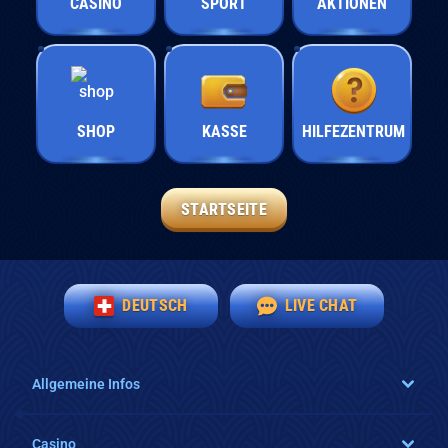
CASINO
SPORT
AKTIONEN
SHOP
KASSE
HILFEZENTRUM
STARTSEITE
DEUTSCH
LIVE CHAT
Allgemeine Infos
Casino