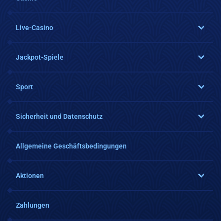
Live-Casino
Jackpot-Spiele
Sport
Sicherheit und Datenschutz
Allgemeine Geschäftsbedingungen
Aktionen
Zahlungen