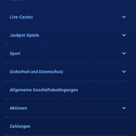
Live-Casino
Jackpot-Spiele
Sport
Sicherheit und Datenschutz
Allgemeine Geschäftsbedingungen
Aktionen
Zahlungen