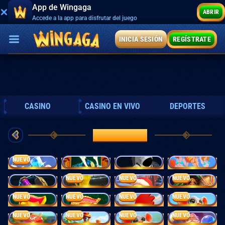
App de Wingaga
ABRIR
Accede a la app para disfrutar del juego
INICIA SESIÓN
REGÍSTRATE
CASINO
CASINO EN VIVO
DEPORTES
SMARTSOFT
NUEVO
Gems Crown Charging Wilds
Samurai
JetX
CricketX
NUEVO
NUEVO
NUEVO
Vampires
Football X
Jingle Bell Bonanza
Wheel of Destiny
NUEVO
NUEVO
NUEVO
NUEVO
Multi Hot 5 Super Wilds
Multi Hot 5 Deluxe
Chicken Highway
Cheesy Road
NUEVO
NUEVO
NUEVO
NUEVO
Dice Jungle
Bottle Mania
Cheesy Road Classic
Gates of Merlyn