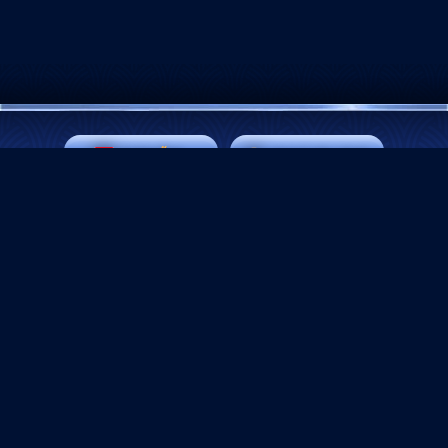
ESPAÑOL
CHAT EN VIVO
Información general
Casino
Casino en vivo
Jackpots