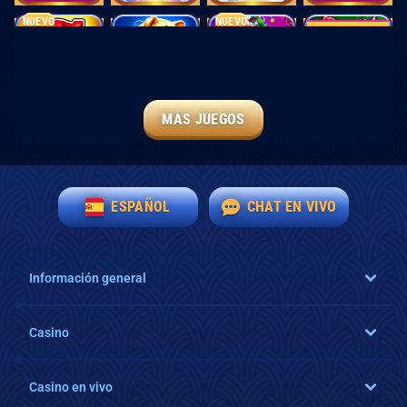
NUEVO
NUEVO
Wild Hot 40 Blow Booster
Piggy Party
Fortune Wild
Burning Hot 6 Reels
77.747,77 €
77.747,77 €
NUEVO
NUEVO
Cleopatra Wilds Hold and Win
40 Super Hot
Mariachi Afortunado
3 Hero Piggies
NUEVO
NUEVO
NUEVO
Juicy Jewels (Hold and Ladder Riches)
Break the Piggy Bank
Book of the Cleo
XO Paradise
2433,20 €
2433,20 €
MÁS JUEGOS
NUEVO
NUEVO
Triple Trick Clover Hold and Win
Coin Bang Bang: Hold & Win
Joker Jane
5 Dazzling Hot
2433,20 €
2433,20 €
ESPAÑOL
CHAT EN VIVO
Información general
Casino
Casino en vivo