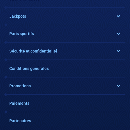
Jackpots
Paris sportifs
Sécurité et confidentialité
Conditions générales
Promotions
Paiements
Partenaires