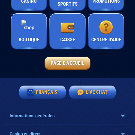
CASINO
PROMOTIONS
SPORTIFS
BOUTIQUE
CAISSE
CENTRE D'AIDE
PAGE D'ACCUEIL
FRANÇAIS
LIVE CHAT
Informations générales
Casino en direct