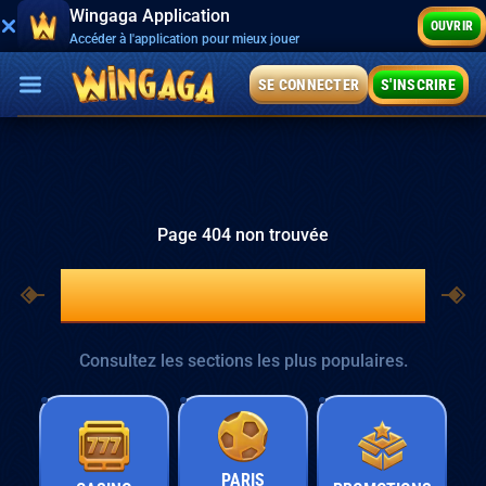
Wingaga Application
OUVRIR
Accéder à l'application pour mieux jouer
SE CONNECTER
S'INSCRIRE
Page 404 non trouvée
OUPS ! NOUS NE TROUVONS PAS
CETTE PAGE
Consultez les sections les plus populaires.
PARIS