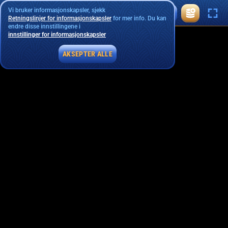
Vi bruker informasjonskapsler, sjekk
Retningslinjer for informasjonskapsler
for mer info. Du kan
endre disse innstillingene i
innstillinger for informasjonskapsler
AKSEPTER ALLE