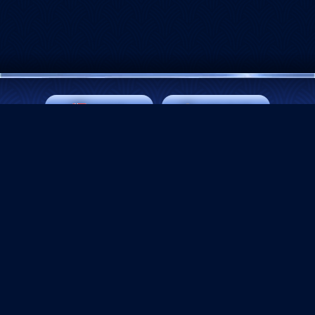
NORSK
LIVE CHAT
Generell info
Casino
Live casino
Jackpotter