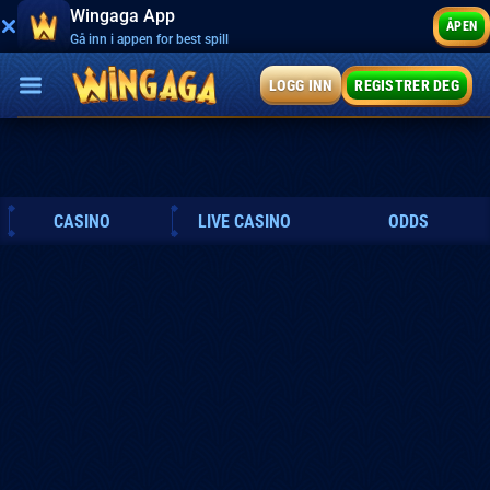
Wingaga App
ÅPEN
Gå inn i appen for best spill
LOGG INN
REGISTRER DEG
CASINO
LIVE CASINO
ODDS