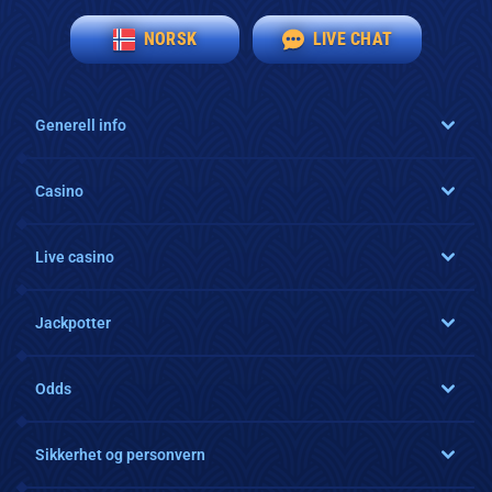
NORSK
LIVE CHAT
Generell info
Casino
Live casino
Jackpotter
Odds
Sikkerhet og personvern