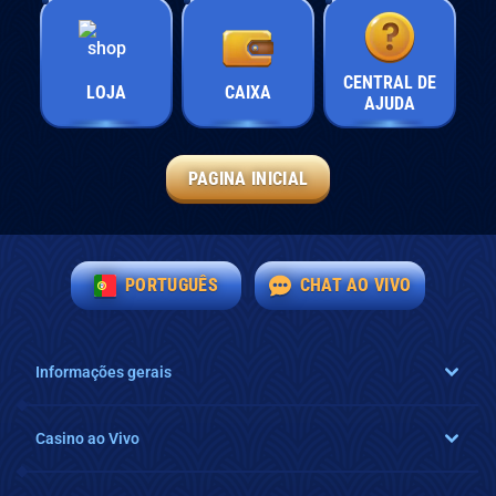
CENTRAL DE
LOJA
CAIXA
AJUDA
PAGINA INICIAL
PORTUGUÊS
CHAT AO VIVO
Informações gerais
Casino ao Vivo