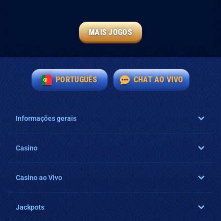
NOVO
Coin Bang Bang: Hold & Win
Clover Islands
3 Coin Golden Peacock
Nitro 100
4699,53 €
4699,53 €
NOVO
Crimson Crown
Serpent Gold: Hold & Win
Beaver Stacks
27 Eternal Hot
MAIS JOGOS
NOVO
4699,53 €
4699,53 €
PORTUGUÊS
CHAT AO VIVO
Informações gerais
Casino
Casino ao Vivo
Jackpots