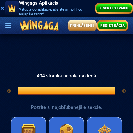
Wingaga Aplikácia
OTVORTE STRÁNKU
Vstúpte do aplikácie, aby ste si mohli čo
najlepšie zahrať
PRIHLÁSENIE
REGISTRÁCIA
404 stránka nebola nájdená
UPS! TÚTO STRÁNKU NEVIEME NÁJSŤ
Pozrite si najobľúbenejšie sekcie.