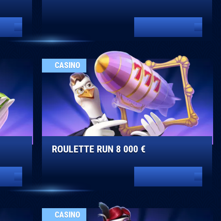
IAC
ČÍTAJTE VIAC
CASINO
ROULETTE RUN 8 000 €
IAC
ČÍTAJTE VIAC
CASINO