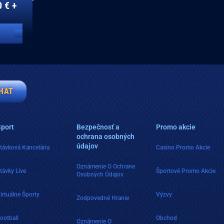
 € +
IAC
CHAT
port
Bezpečnosť a
Promo akcie
ochrana osobných
údajov
távková Kancelária
Casino Promo Akcie
Oznámenie O Ochrane
távky Live
Športové Promo Akcie
Osobných Údajov
irtuálne Športy
Výzvy
Zodpovedné Hranie
ootball
Obchod
Oznámenie O