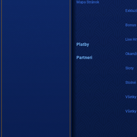
Mapa Stránok
Exkluz
Bonus
Live Hr
Platby
Okamži
Partneri
Sloty
Stolné
Všetky
Všetky