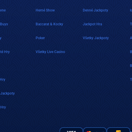
ívne
Herné Show
Denné Jackpoty
I
 Buys
Baccarat & Kocky
Jackpot Hra
T
y
Poker
Všetky Jackpoty
A
té Hry
Všetky Live Casino
B
B
 Hry
T
 Jackpoty
 Hry