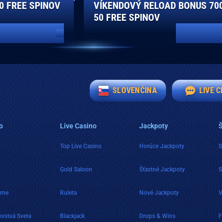
0 FREE SPINOV
VÍKENDOVÝ RELOAD BONUS 700
50 FREE SPINOV
ČÍTAJTE VIAC
ČÍTAJTE V
SLOVENČINA
LIVE 
o
Live Casino
Jackpoty
Š
Top Live Casino
Horúce Jackpoty
S
Gold Saloon
Šťastné Jackpoty
S
rne
Ruleta
Nové Jackpoty
V
ovstvá Sveta
Blackjack
Drops & Wins
F