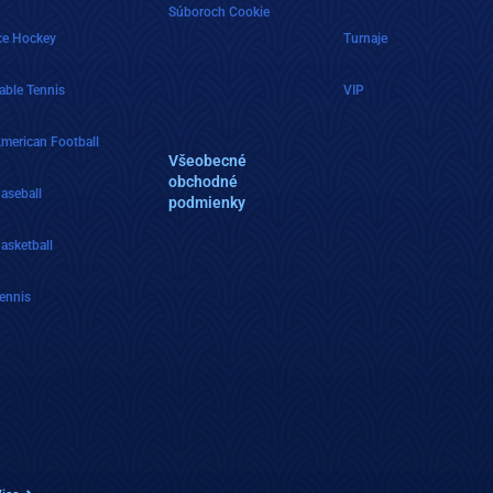
Súboroch Cookie
ce Hockey
Turnaje
able Tennis
VIP
merican Football
Všeobecné
obchodné
aseball
podmienky
asketball
ennis