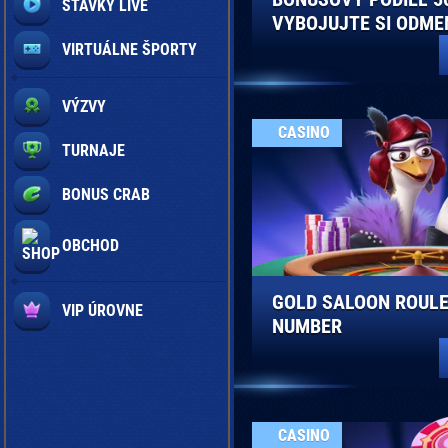
STÁVKY LIVE
VYBOJUJTE SI ODME
VIRTUÁLNE ŠPORTY
VÝZVY
CASINO
TURNAJE
BONUS CRAB
OBCHOD
GOLD SALOON ROULE
VIP ÚROVNE
NUMBER
CASINO