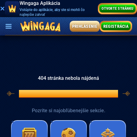
Wingaga Aplikácia
OTVORTE STRÁNKU
Vstúpte do aplikácie, aby ste si mohli čo
najlepšie zahrať
PRIHLÁSENIE
REGISTRÁCIA
404 stránka nebola nájdená
UPS! TÚTO STRÁNKU NEVIEME NÁJSŤ
Pozrite si najobľúbenejšie sekcie.