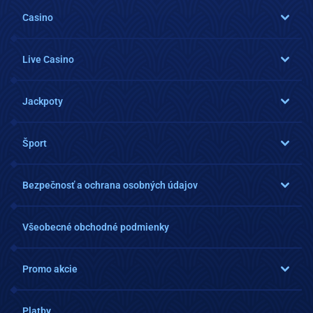
Casino
Live Casino
Jackpoty
Šport
Bezpečnosť a ochrana osobných údajov
Všeobecné obchodné podmienky
Promo akcie
Platby