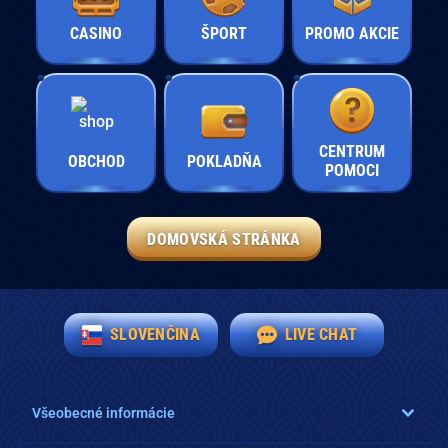
CASINO
ŠPORT
PROMO AKCIE
CENTRUM
OBCHOD
POKLADŇA
POMOCI
DOMOVSKÁ STRÁNKA
SLOVENČINA
LIVE CHAT
Všeobecné informácie